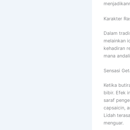
menjadikann
Karakter Ra
Dalam tradi
melainkan i
kehadiran re
mana andali
Sensasi Get
Ketika buti
bibir. Efek
saraf peng
capsaicin, 
Lidah teras
menguar.