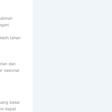
daliman
ngani
lebih tahan
ahan dan
r nasional
luang besar
ini dapat