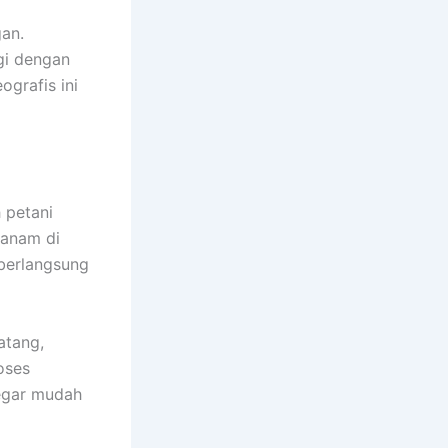
gan.
gi dengan
ografis ini
 petani
tanam di
berlangsung
atang,
oses
segar mudah