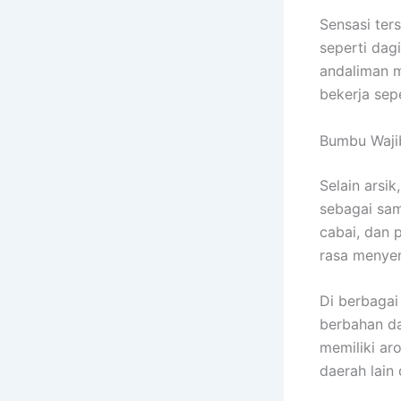
Sensasi ter
seperti dag
andaliman 
bekerja sep
Bumbu Wajib
Selain arsi
sebagai sam
cabai, dan 
rasa menye
Di berbagai
berbahan da
memiliki ar
daerah lain 