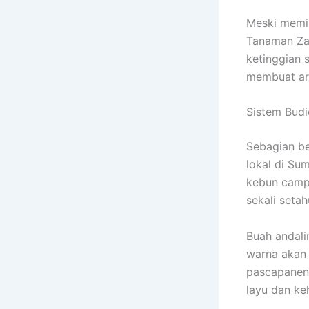
Meski memil
Tanaman Za
ketinggian s
membuat are
Sistem Budi
Sebagian be
lokal di Sum
kebun camp
sekali seta
Buah andali
warna akan 
pascapanen 
layu dan ke