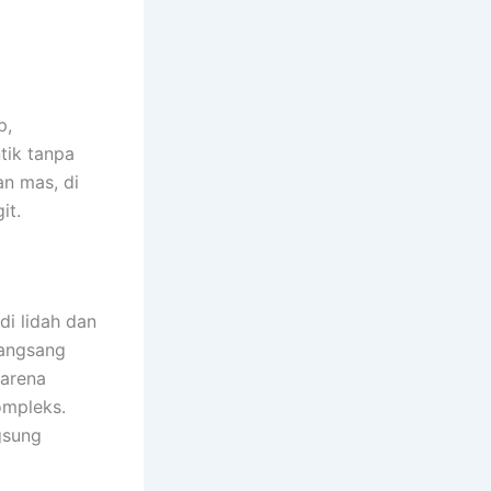
p,
tik tanpa
an mas, di
it.
di lidah dan
rangsang
karena
ompleks.
ngsung