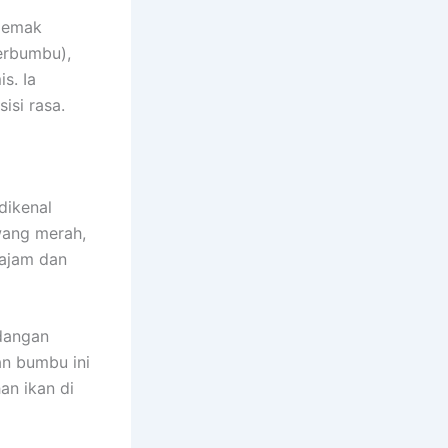
rlemak
erbumbu),
s. Ia
isi rasa.
dikenal
wang merah,
tajam dan
dangan
an bumbu ini
an ikan di