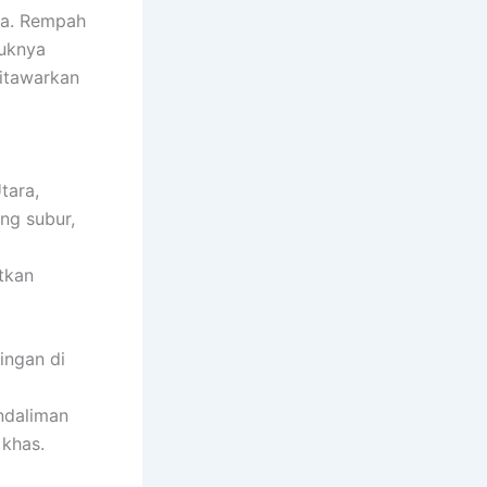
ya. Rempah
tuknya
ditawarkan
tara,
ng subur,
itkan
ingan di
ndaliman
 khas.