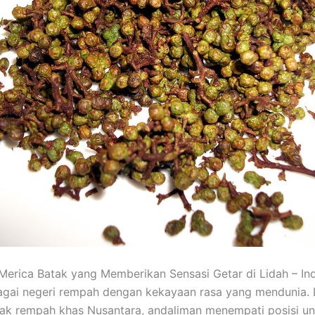
Merica Batak yang Memberikan Sensasi Getar di Lidah – In
agai negeri rempah dengan kekayaan rasa yang mendunia. 
ak rempah khas Nusantara, andaliman menempati posisi un