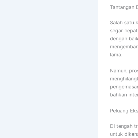
Tantangan D
Salah satu 
segar cepat
dengan baik
mengembangk
lama.
Namun, pros
menghilangk
pengemasan 
bahkan inte
Peluang Ek
Di tengah t
untuk diken