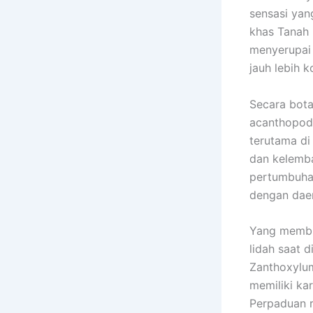
sensasi yan
khas Tanah 
menyerupai 
jauh lebih 
Secara bota
acanthopodi
terutama di
dan kelemba
pertumbuhan
dengan daer
Yang membua
lidah saat d
Zanthoxylum
memiliki ka
Perpaduan r