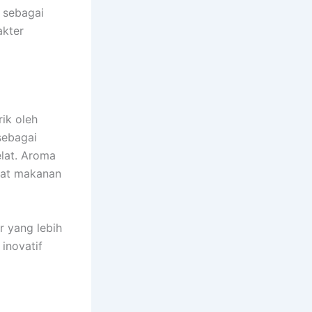
t sebagai
akter
rik oleh
sebagai
elat. Aroma
mat makanan
 yang lebih
 inovatif