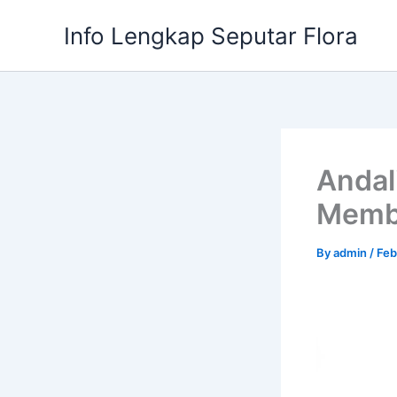
Skip
Info Lengkap Seputar Flora
to
content
Andal
Membe
By
admin
/
Feb