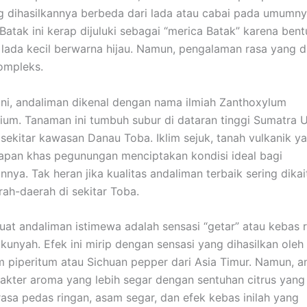
g dihasilkannya berbeda dari lada atau cabai pada umumn
Batak ini kerap dijuluki sebagai “merica Batak” karena ben
lada kecil berwarna hijau. Namun, pengalaman rasa yang 
kompleks.
ni, andaliman dikenal dengan nama ilmiah Zanthoxylum
um. Tanaman ini tumbuh subur di dataran tinggi Sumatra U
 sekitar kawasan Danau Toba. Iklim sejuk, tanah vulkanik ya
pan khas pegunungan menciptakan kondisi ideal bagi
nya. Tak heran jika kualitas andaliman terbaik sering dika
ah-daerah di sekitar Toba.
t andaliman istimewa adalah sensasi “getar” atau kebas r
ikunyah. Efek ini mirip dengan sensasi yang dihasilkan oleh
 piperitum atau Sichuan pepper dari Asia Timur. Namun, a
rakter aroma yang lebih segar dengan sentuhan citrus yang
asa pedas ringan, asam segar, dan efek kebas inilah yang