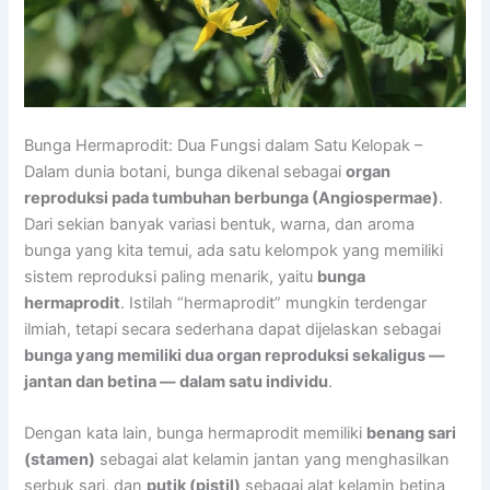
Bunga Hermaprodit: Dua Fungsi dalam Satu Kelopak –
Dalam dunia botani, bunga dikenal sebagai
organ
reproduksi pada tumbuhan berbunga (Angiospermae)
.
Dari sekian banyak variasi bentuk, warna, dan aroma
bunga yang kita temui, ada satu kelompok yang memiliki
sistem reproduksi paling menarik, yaitu
bunga
hermaprodit
. Istilah “hermaprodit” mungkin terdengar
ilmiah, tetapi secara sederhana dapat dijelaskan sebagai
bunga yang memiliki dua organ reproduksi sekaligus —
jantan dan betina — dalam satu individu
.
Dengan kata lain, bunga hermaprodit memiliki
benang sari
(stamen)
sebagai alat kelamin jantan yang menghasilkan
serbuk sari, dan
putik (pistil)
sebagai alat kelamin betina