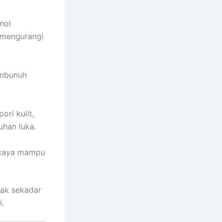
nol
 mengurangi
embunuh
ori kulit,
han luka.
ercaya mampu
dak sekadar
i.