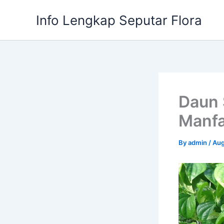
Skip
Info Lengkap Seputar Flora
to
content
Daun S
Manfa
By
admin
/
Aug