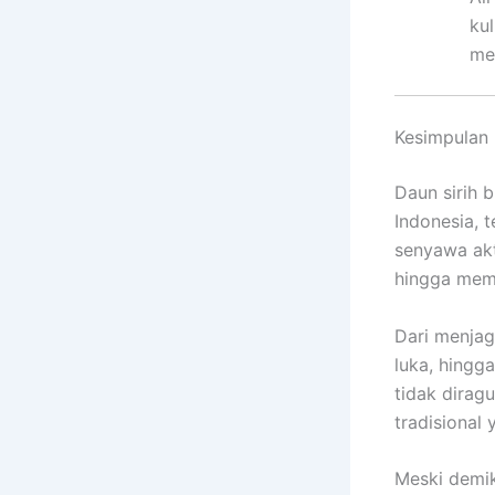
kul
mer
Kesimpulan
Daun sirih 
Indonesia, 
senyawa akti
hingga memb
Dari menja
luka, hingg
tidak dirag
tradisional
Meski demik