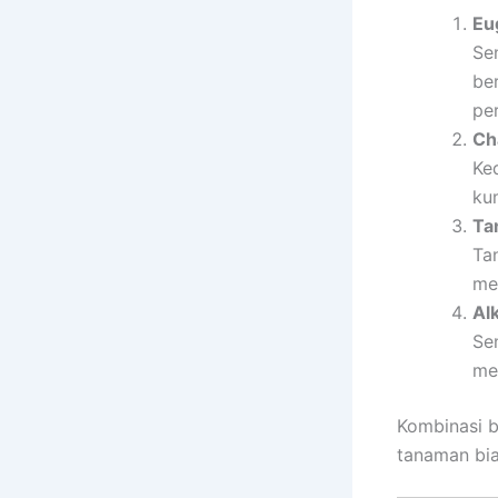
Eu
Sen
be
pe
Ch
Ke
ku
Ta
Tan
me
Al
Se
me
Kombinasi b
tanaman bia