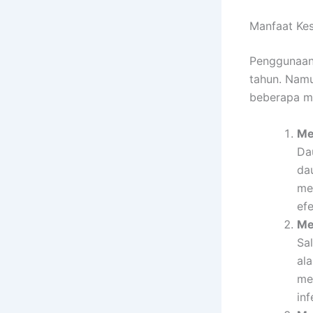
Manfaat Kes
Penggunaan 
tahun. Namu
beberapa ma
Me
Da
da
me
ef
Me
Sa
al
me
inf