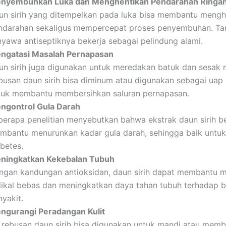
nyembuhkan Luka dan Menghentikan Pendarahan Ringa
un sirih yang ditempelkan pada luka bisa membantu mengh
ndarahan sekaligus mempercepat proses penyembuhan. Ta
nyawa antiseptiknya bekerja sebagai pelindung alami.
ngatasi Masalah Pernapasan
un sirih juga digunakan untuk meredakan batuk dan sesak 
busan daun sirih bisa diminum atau digunakan sebagai uap 
tuk membantu membersihkan saluran pernapasan.
ngontrol Gula Darah
berapa penelitian menyebutkan bahwa ekstrak daun sirih b
mbantu menurunkan kadar gula darah, sehingga baik untuk
betes.
ningkatkan Kekebalan Tubuh
ngan kandungan antioksidan, daun sirih dapat membantu 
dikal bebas dan meningkatkan daya tahan tubuh terhadap 
yakit.
ngurangi Peradangan Kulit
r rebusan daun sirih bisa digunakan untuk mandi atau memb