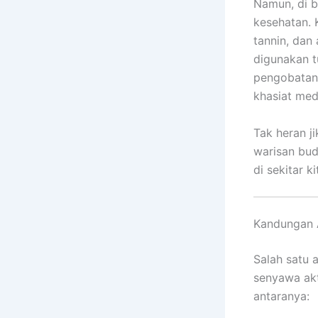
Namun, di b
kesehatan. 
tannin, dan
digunakan t
pengobatan t
khasiat med
Tak heran j
warisan bud
di sekitar ki
Kandungan A
Salah satu 
senyawa akt
antaranya: