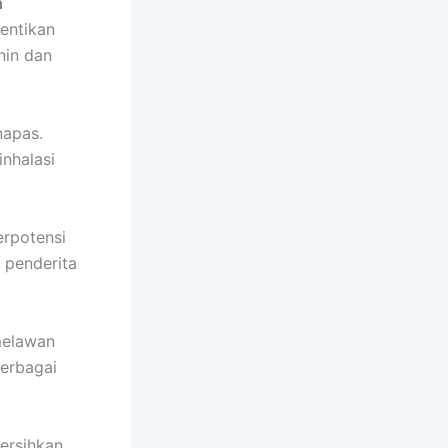
n
entikan
nin dan
napas.
inhalasi
erpotensi
 penderita
melawan
berbagai
ersihkan