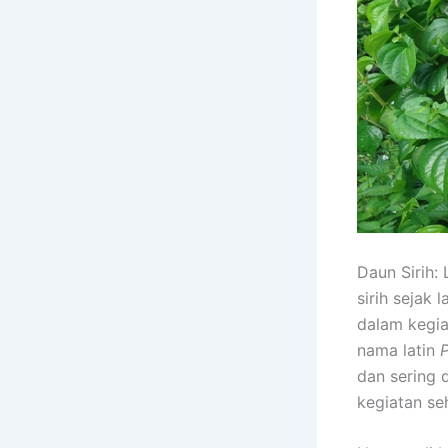
Daun Sirih: 
sirih sejak 
dalam kegia
nama latin
P
dan sering 
kegiatan seh