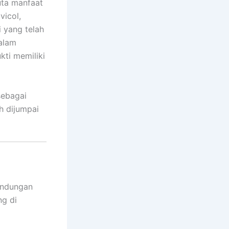
uta manfaat
vicol,
i yang telah
dalam
ukti memiliki
sebagai
h dijumpai
andungan
ng di