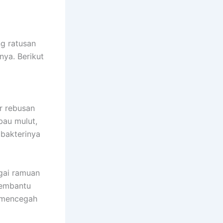
g ratusan
nya. Berikut
r rebusan
bau mulut,
ibakterinya
agai ramuan
membantu
 mencegah