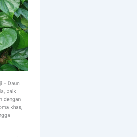
ji – Daun
ia, baik
an dengan
roma khas,
ingga