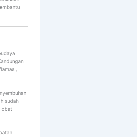
 membantu
 budaya
 Kandungan
flamasi,
penyembuhan
ih sudah
n obat
obatan