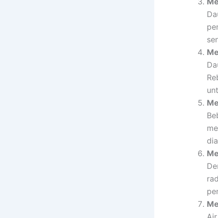
Me
Da
pe
se
Me
Da
Re
un
Me
Be
me
dia
Me
De
ra
pen
Me
Ai