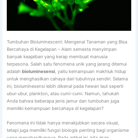
Tumbuhan Bioluminescent: Mengenal Tanaman yang Bisa
Bercahaya di Kegelapan – Alam semesta menyimpan
banyak keajaiban yang kerap membuat manusia
terpesona. Salah satu fenomena unik yang jarang ditemui
adalah
bioluminesensi
, yaitu kemampuan makhluk hidup
untuk menghasilkan cahaya dari tubuhnya sendiri. Selama
ini, bioluminesensi lebih dikenal pada hewan laut seperti
ubur-ubur, plankton, atau cumi-cumi. Namun, tahukah
Anda bahwa beberapa jenis jamur dan tumbuhan juga
memiliki kemampuan bercahaya di kegelapan?
Fenomena ini tidak hanya menakjubkan secara visual,
tetapi juga memiliki fungsi biologis penting bagi organisme
yang menghasilkannya. Pada artikel ini, kita akan