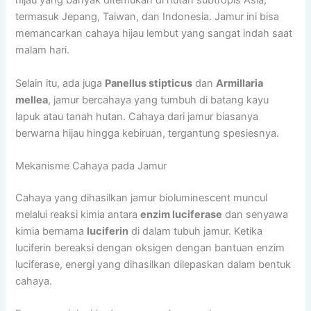
hijau yang banyak ditemukan di hutan subtropis Asia,
termasuk Jepang, Taiwan, dan Indonesia. Jamur ini bisa
memancarkan cahaya hijau lembut yang sangat indah saat
malam hari.
Selain itu, ada juga
Panellus stipticus
dan
Armillaria
mellea
, jamur bercahaya yang tumbuh di batang kayu
lapuk atau tanah hutan. Cahaya dari jamur biasanya
berwarna hijau hingga kebiruan, tergantung spesiesnya.
Mekanisme Cahaya pada Jamur
Cahaya yang dihasilkan jamur bioluminescent muncul
melalui reaksi kimia antara
enzim luciferase
dan senyawa
kimia bernama
luciferin
di dalam tubuh jamur. Ketika
luciferin bereaksi dengan oksigen dengan bantuan enzim
luciferase, energi yang dihasilkan dilepaskan dalam bentuk
cahaya.